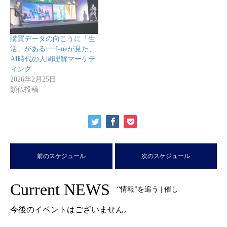
購買データの向こうに「生
活」がある──I-neが見た、
AI時代の人間理解マーケテ
ィング
2026年2月25日
類似投稿
前のスケジュール
次のスケジュール
Current NEWS
“情報”を追う | 催し
今後のイベントはございません。