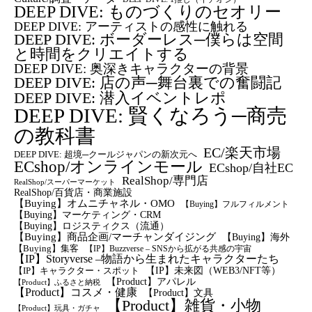
DEEP DIVE: ものづくりのセオリー
DEEP DIVE: アーティストの感性に触れる
DEEP DIVE: ボーダーレス─僕らは空間
と時間をクリエイトする
DEEP DIVE: 奥深きキャラクターの背景
DEEP DIVE: 店の声─舞台裏での奮闘記
DEEP DIVE: 潜入イベントレポ
DEEP DIVE: 賢くなろう─商売
の教科書
EC/楽天市場
DEEP DIVE: 超境─クールジャパンの新次元へ
ECshop/オンラインモール
ECshop/自社EC
RealShop/専門店
RealShop/スーパーマーケット
RealShop/百貨店・商業施設
【Buying】オムニチャネル・OMO
【Buying】フルフィルメント
【Buying】マーケティング・CRM
【buying】ロジスティクス（流通）
【Buying】商品企画/マーチャンダイジング
【Buying】海外
【Buying】集客
【IP】Buzzverse – SNSから拡がる共感の宇宙
【IP】Storyverse –物語から生まれたキャラクターたち
【IP】未来図（WEB3/NFT等）
【IP】キャラクター・スポット
【Product】アパレル
【Product】ふるさと納税
【Product】コスメ・健康
【Product】文具
【Product】雑貨・小物
【Product】玩具・ガチャ