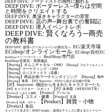
DEEP DIVE: アーティストの感性に触れる
DEEP DIVE: ボーダーレス─僕らは空間
と時間をクリエイトする
DEEP DIVE: 奥深きキャラクターの背景
DEEP DIVE: 店の声─舞台裏での奮闘記
DEEP DIVE: 潜入イベントレポ
DEEP DIVE: 賢くなろう─商売
の教科書
EC/楽天市場
DEEP DIVE: 超境─クールジャパンの新次元へ
ECshop/オンラインモール
ECshop/自社EC
RealShop/専門店
RealShop/スーパーマーケット
RealShop/百貨店・商業施設
【Buying】オムニチャネル・OMO
【Buying】フルフィルメント
【Buying】マーケティング・CRM
【buying】ロジスティクス（流通）
【Buying】商品企画/マーチャンダイジング
【Buying】海外
【Buying】集客
【IP】Buzzverse – SNSから拡がる共感の宇宙
【IP】Storyverse –物語から生まれたキャラクターたち
【IP】未来図（WEB3/NFT等）
【IP】キャラクター・スポット
【Product】アパレル
【Product】ふるさと納税
【Product】コスメ・健康
【Product】文具
【Product】雑貨・小物
【Product】玩具・ガチャ
【Product】食品
キャリアと生き方｜HERO Insight —逆境をチャンスに変えるストーリー