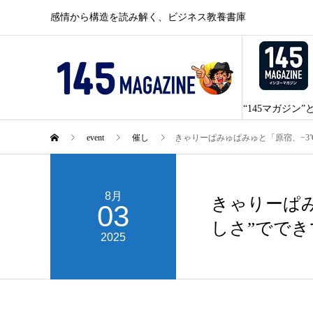
感情から構造を読み解く、ビジネス教養書庫
“145マガジン”
event
催し
きゃりーぱみゅぱみゅと「原宿、−3
8月
きゃりーぱみ
03
しさ”ででき
2025