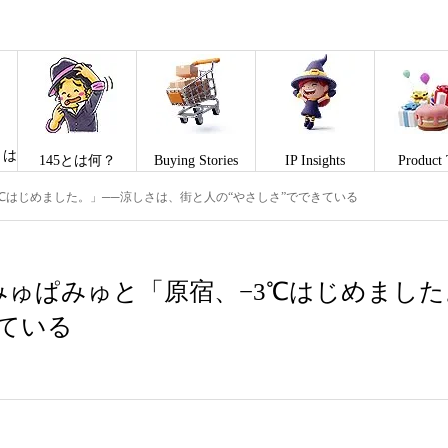
とは
145とは何？
Buying Stories
IP Insights
Product 
℃はじめました。」──涼しさは、街と人の“やさしさ”でできている
ゅぱみゅと「原宿、−3℃はじめました
ている