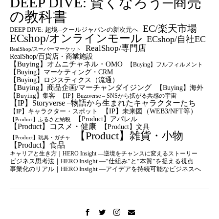
DEEP DIVE: 賢くなろう─商売
の教科書
EC/楽天市場
DEEP DIVE: 超境─クールジャパンの新次元へ
ECshop/オンラインモール
ECshop/自社EC
RealShop/専門店
RealShop/スーパーマーケット
RealShop/百貨店・商業施設
【Buying】オムニチャネル・OMO
【Buying】フルフィルメント
【Buying】マーケティング・CRM
【buying】ロジスティクス（流通）
【Buying】商品企画/マーチャンダイジング
【Buying】海外
【Buying】集客
【IP】Buzzverse – SNSから拡がる共感の宇宙
【IP】Storyverse –物語から生まれたキャラクターたち
【IP】未来図（WEB3/NFT等）
【IP】キャラクター・スポット
【Product】アパレル
【Product】ふるさと納税
【Product】コスメ・健康
【Product】文具
【Product】雑貨・小物
【Product】玩具・ガチャ
【Product】食品
キャリアと生き方｜HERO Insight —逆境をチャンスに変えるストーリー
ビジネス思考法｜HERO Insight —“仕組み”と“本質”を捉える視点
事業化のリアル｜HERO Insight —アイデアを持続可能なビジネスへ