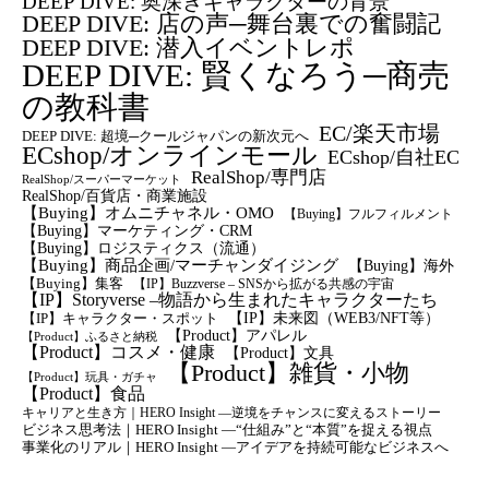
DEEP DIVE: 奥深きキャラクターの背景
DEEP DIVE: 店の声─舞台裏での奮闘記
DEEP DIVE: 潜入イベントレポ
DEEP DIVE: 賢くなろう─商売
の教科書
EC/楽天市場
DEEP DIVE: 超境─クールジャパンの新次元へ
ECshop/オンラインモール
ECshop/自社EC
RealShop/専門店
RealShop/スーパーマーケット
RealShop/百貨店・商業施設
【Buying】オムニチャネル・OMO
【Buying】フルフィルメント
【Buying】マーケティング・CRM
【buying】ロジスティクス（流通）
【Buying】商品企画/マーチャンダイジング
【Buying】海外
【Buying】集客
【IP】Buzzverse – SNSから拡がる共感の宇宙
【IP】Storyverse –物語から生まれたキャラクターたち
【IP】未来図（WEB3/NFT等）
【IP】キャラクター・スポット
【Product】アパレル
【Product】ふるさと納税
【Product】コスメ・健康
【Product】文具
【Product】雑貨・小物
【Product】玩具・ガチャ
【Product】食品
キャリアと生き方｜HERO Insight —逆境をチャンスに変えるストーリー
ビジネス思考法｜HERO Insight —“仕組み”と“本質”を捉える視点
事業化のリアル｜HERO Insight —アイデアを持続可能なビジネスへ