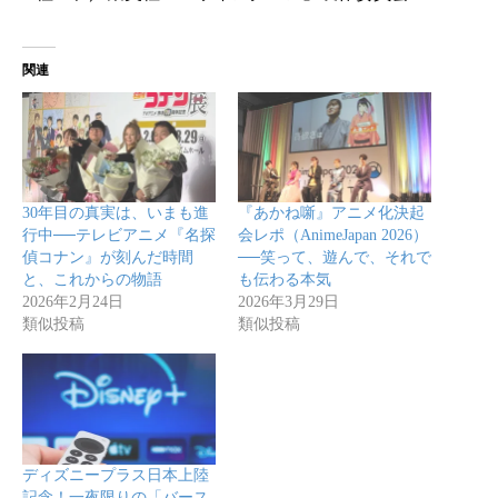
関連
30年目の真実は、いまも進
『あかね噺』アニメ化決起
行中──テレビアニメ『名探
会レポ（AnimeJapan 2026）
偵コナン』が刻んだ時間
──笑って、遊んで、それで
と、これからの物語
も伝わる本気
2026年2月24日
2026年3月29日
類似投稿
類似投稿
ディズニープラス日本上陸
記念！一夜限りの「バース