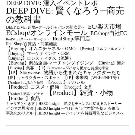
DEEP DIVE: 潜入イベントレポ
DEEP DIVE: 賢くなろう─商売
の教科書
EC/楽天市場
DEEP DIVE: 超境─クールジャパンの新次元へ
ECshop/オンラインモール
ECshop/自社EC
RealShop/専門店
RealShop/スーパーマーケット
RealShop/百貨店・商業施設
【Buying】オムニチャネル・OMO
【Buying】フルフィルメント
【Buying】マーケティング・CRM
【buying】ロジスティクス（流通）
【Buying】商品企画/マーチャンダイジング
【Buying】海外
【Buying】集客
【IP】Buzzverse – SNSから拡がる共感の宇宙
【IP】Storyverse –物語から生まれたキャラクターたち
【IP】未来図（WEB3/NFT等）
【IP】キャラクター・スポット
【Product】アパレル
【Product】ふるさと納税
【Product】コスメ・健康
【Product】文具
【Product】雑貨・小物
【Product】玩具・ガチャ
【Product】食品
キャリアと生き方｜HERO Insight —逆境をチャンスに変えるストーリー
ビジネス思考法｜HERO Insight —“仕組み”と“本質”を捉える視点
事業化のリアル｜HERO Insight —アイデアを持続可能なビジネスへ