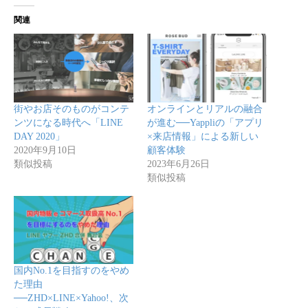
関連
街やお店そのものがコンテ
オンラインとリアルの融合
ンツになる時代へ「LINE
が進む──Yappliの「アプリ
DAY 2020」
×来店情報」による新しい
2020年9月10日
顧客体験
類似投稿
2023年6月26日
類似投稿
国内No.1を目指すのをやめ
た理由
──ZHD×LINE×Yahoo!、次