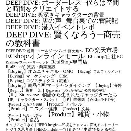
DEEP DIVE: ボーダーレス─僕らは空間
と時間をクリエイトする
DEEP DIVE: 奥深きキャラクターの背景
DEEP DIVE: 店の声─舞台裏での奮闘記
DEEP DIVE: 潜入イベントレポ
DEEP DIVE: 賢くなろう─商売
の教科書
EC/楽天市場
DEEP DIVE: 超境─クールジャパンの新次元へ
ECshop/オンラインモール
ECshop/自社EC
RealShop/専門店
RealShop/スーパーマーケット
RealShop/百貨店・商業施設
【Buying】オムニチャネル・OMO
【Buying】フルフィルメント
【Buying】マーケティング・CRM
【buying】ロジスティクス（流通）
【Buying】商品企画/マーチャンダイジング
【Buying】海外
【Buying】集客
【IP】Buzzverse – SNSから拡がる共感の宇宙
【IP】Storyverse –物語から生まれたキャラクターたち
【IP】未来図（WEB3/NFT等）
【IP】キャラクター・スポット
【Product】アパレル
【Product】ふるさと納税
【Product】コスメ・健康
【Product】文具
【Product】雑貨・小物
【Product】玩具・ガチャ
【Product】食品
キャリアと生き方｜HERO Insight —逆境をチャンスに変えるストーリー
ビジネス思考法｜HERO Insight —“仕組み”と“本質”を捉える視点