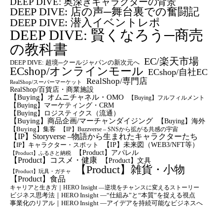
DEEP DIVE: 奥深きキャラクターの背景
DEEP DIVE: 店の声─舞台裏での奮闘記
DEEP DIVE: 潜入イベントレポ
DEEP DIVE: 賢くなろう─商売
の教科書
EC/楽天市場
DEEP DIVE: 超境─クールジャパンの新次元へ
ECshop/オンラインモール
ECshop/自社EC
RealShop/専門店
RealShop/スーパーマーケット
RealShop/百貨店・商業施設
【Buying】オムニチャネル・OMO
【Buying】フルフィルメント
【Buying】マーケティング・CRM
【buying】ロジスティクス（流通）
【Buying】商品企画/マーチャンダイジング
【Buying】海外
【Buying】集客
【IP】Buzzverse – SNSから拡がる共感の宇宙
【IP】Storyverse –物語から生まれたキャラクターたち
【IP】未来図（WEB3/NFT等）
【IP】キャラクター・スポット
【Product】アパレル
【Product】ふるさと納税
【Product】コスメ・健康
【Product】文具
【Product】雑貨・小物
【Product】玩具・ガチャ
【Product】食品
キャリアと生き方｜HERO Insight —逆境をチャンスに変えるストーリー
ビジネス思考法｜HERO Insight —“仕組み”と“本質”を捉える視点
事業化のリアル｜HERO Insight —アイデアを持続可能なビジネスへ