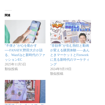
関連
“不便さ”が心を動かす
“非効率”が生む熱狂と動画
──FANATIC野田大介が語
が変える購買体験――あん
る、WazzUpと新時代のファ
ときマーケットとFirework
ッションEC
に見る新時代のマーケティ
2025年11月5日
ング
類似投稿
2024年9月19日
類似投稿