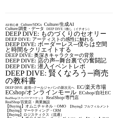
Culture/生成AI
Culture/SDGs
All/初心者
Culture/調査・データ
DEEP DIVE: 1推し（イチオシ）
DEEP DIVE: ものづくりのセオリー
DEEP DIVE: アーティストの感性に触れる
DEEP DIVE: ボーダーレス─僕らは空間
と時間をクリエイトする
DEEP DIVE: 奥深きキャラクターの背景
DEEP DIVE: 店の声─舞台裏での奮闘記
DEEP DIVE: 潜入イベントレポ
DEEP DIVE: 賢くなろう─商売
の教科書
EC/楽天市場
DEEP DIVE: 超境─クールジャパンの新次元へ
ECshop/オンラインモール
ECshop/自社EC
RealShop/専門店
RealShop/スーパーマーケット
RealShop/百貨店・商業施設
【Buying】オムニチャネル・OMO
【Buying】フルフィルメント
【Buying】マーケティング・CRM
【buying】ロジスティクス（流通）