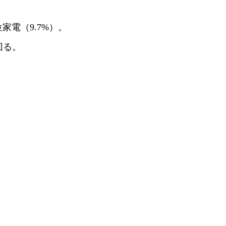
位家電（9.7%）。
回る。