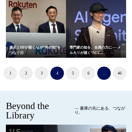
楽天とHPが描くAIが“外の知”を
専門家の知を、全員の力に──メ
つなぐ日
ルカリが描く“AIエ...
1
2
3
4
5
6
…
46
Beyond the
— 書庫の先にある、つなが
Library
り。