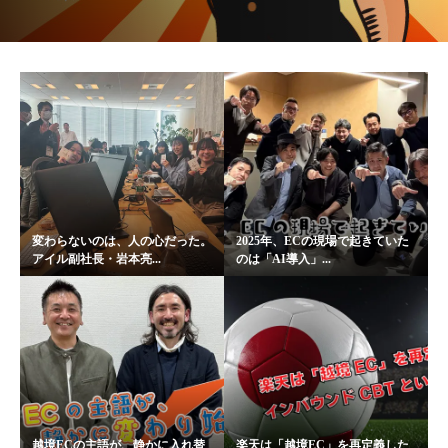
変わらないのは、人の心だった。
2025年、ECの現場で起きていた
アイル副社長・岩本亮...
のは「AI導入」...
越境ECの主語が、静かに入れ替
楽天は「越境EC」を再定義した