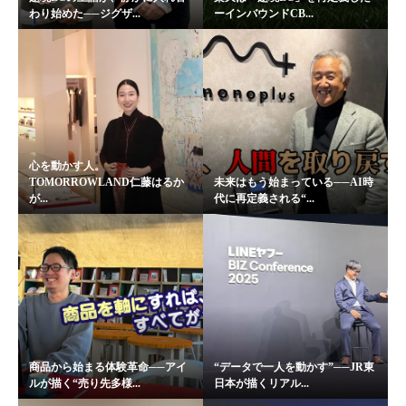
わり始めた──ジグザ...
ーインバウンドCB...
心を動かす人。
TOMORROWLAND仁藤はるか
未来はもう始まっている──AI時
が...
代に再定義される“...
商品から始まる体験革命──アイ
“データで一人を動かす”──JR東
ルが描く“売り先多様...
日本が描くリアル...