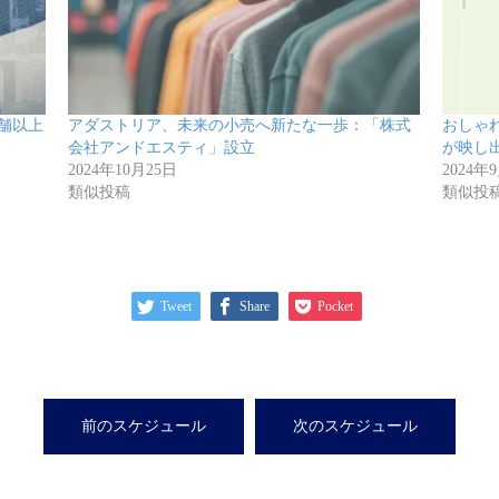
店舗以上
アダストリア、未来の小売へ新たな一歩：「株式
おしゃ
会社アンドエスティ」設立
が映し
2024年10月25日
2024年
類似投稿
類似投
Tweet
Share
Pocket
前のスケジュール
次のスケジュール