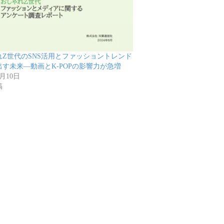
れZ世代のSNS活用とファッショントレンド
出す未来―動画とK-POPの影響力が急増
9月10日
稿