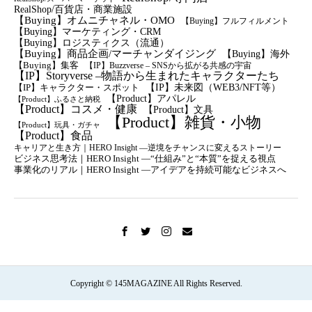
RealShop/百貨店・商業施設
【Buying】オムニチャネル・OMO
【Buying】フルフィルメント
【Buying】マーケティング・CRM
【buying】ロジスティクス（流通）
【Buying】商品企画/マーチャンダイジング
【Buying】海外
【Buying】集客
【IP】Buzzverse – SNSから拡がる共感の宇宙
【IP】Storyverse –物語から生まれたキャラクターたち
【IP】未来図（WEB3/NFT等）
【IP】キャラクター・スポット
【Product】アパレル
【Product】ふるさと納税
【Product】コスメ・健康
【Product】文具
【Product】雑貨・小物
【Product】玩具・ガチャ
【Product】食品
キャリアと生き方｜HERO Insight —逆境をチャンスに変えるストーリー
ビジネス思考法｜HERO Insight —“仕組み”と“本質”を捉える視点
事業化のリアル｜HERO Insight —アイデアを持続可能なビジネスへ
Copyright © 145MAGAZINE All Rights Reserved.