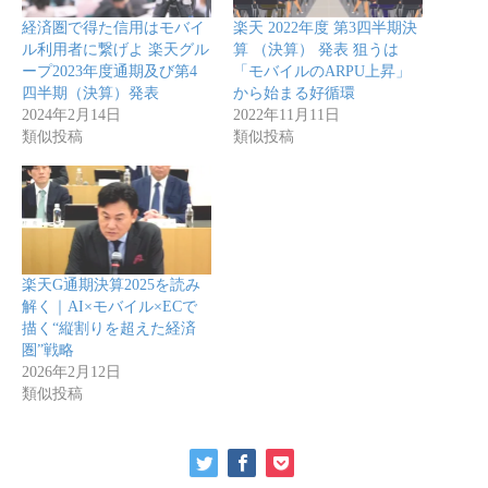
経済圏で得た信用はモバイ
楽天 2022年度 第3四半期決
ル利用者に繋げよ 楽天グル
算 （決算） 発表 狙うは
ープ2023年度通期及び第4
「モバイルのARPU上昇」
四半期（決算）発表
から始まる好循環
2024年2月14日
2022年11月11日
類似投稿
類似投稿
楽天G通期決算2025を読み
解く｜AI×モバイル×ECで
描く“縦割りを超えた経済
圏”戦略
2026年2月12日
類似投稿