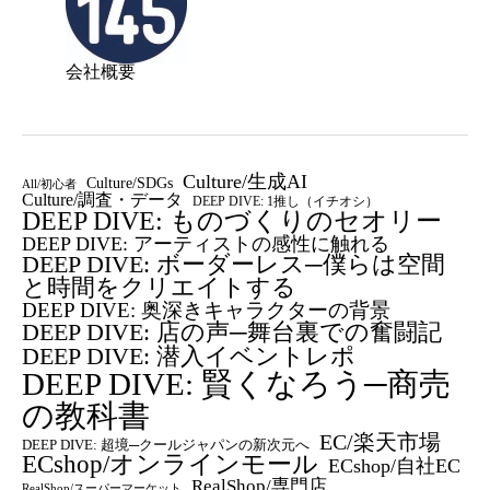
会社概要
Culture/生成AI
Culture/SDGs
All/初心者
Culture/調査・データ
DEEP DIVE: 1推し（イチオシ）
DEEP DIVE: ものづくりのセオリー
DEEP DIVE: アーティストの感性に触れる
DEEP DIVE: ボーダーレス─僕らは空間
と時間をクリエイトする
DEEP DIVE: 奥深きキャラクターの背景
DEEP DIVE: 店の声─舞台裏での奮闘記
DEEP DIVE: 潜入イベントレポ
DEEP DIVE: 賢くなろう─商売
の教科書
EC/楽天市場
DEEP DIVE: 超境─クールジャパンの新次元へ
ECshop/オンラインモール
ECshop/自社EC
RealShop/専門店
RealShop/スーパーマーケット