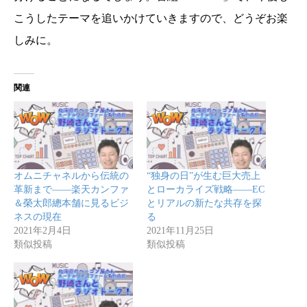
こうしたテーマを追いかけていきますので、どうぞお楽
しみに。
関連
オムニチャネルから伝統の
“独身の日”が生む巨大売上
革新まで――楽天カンファ
とローカライズ戦略――EC
＆榮太郎總本舗に見るビジ
とリアルの新たな共存を探
ネスの現在
る
2021年2月4日
2021年11月25日
類似投稿
類似投稿