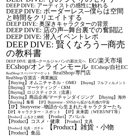
DEEP DIVE: アーティストの感性に触れる
DEEP DIVE: ボーダーレス─僕らは空間
と時間をクリエイトする
DEEP DIVE: 奥深きキャラクターの背景
DEEP DIVE: 店の声─舞台裏での奮闘記
DEEP DIVE: 潜入イベントレポ
DEEP DIVE: 賢くなろう─商売
の教科書
EC/楽天市場
DEEP DIVE: 超境─クールジャパンの新次元へ
ECshop/オンラインモール
ECshop/自社EC
RealShop/専門店
RealShop/スーパーマーケット
RealShop/百貨店・商業施設
【Buying】オムニチャネル・OMO
【Buying】フルフィルメント
【Buying】マーケティング・CRM
【buying】ロジスティクス（流通）
【Buying】商品企画/マーチャンダイジング
【Buying】海外
【Buying】集客
【IP】Buzzverse – SNSから拡がる共感の宇宙
【IP】Storyverse –物語から生まれたキャラクターたち
【IP】未来図（WEB3/NFT等）
【IP】キャラクター・スポット
【Product】アパレル
【Product】ふるさと納税
【Product】コスメ・健康
【Product】文具
【Product】雑貨・小物
【Product】玩具・ガチャ
【Product】食品