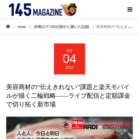
event
共鳴ログ-145が誰かに届いた記録
美容商材の“伝えきれない”課題と楽天モバイルが描く二輪戦略――ライブ配信と定額課金で切り拓く新市場
8月
04
2022
美容商材の“伝えきれない”課題と楽天モバイ
ルが描く二輪戦略――ライブ配信と定額課金
で切り拓く新市場