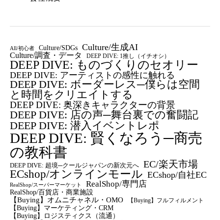
Culture/生成AI
Culture/SDGs
All/初心者
Culture/調査・データ
DEEP DIVE: 1推し（イチオシ）
DEEP DIVE: ものづくりのセオリー
DEEP DIVE: アーティストの感性に触れる
DEEP DIVE: ボーダーレス─僕らは空間
と時間をクリエイトする
DEEP DIVE: 奥深きキャラクターの背景
DEEP DIVE: 店の声─舞台裏での奮闘記
DEEP DIVE: 潜入イベントレポ
DEEP DIVE: 賢くなろう─商売
の教科書
EC/楽天市場
DEEP DIVE: 超境─クールジャパンの新次元へ
ECshop/オンラインモール
ECshop/自社EC
RealShop/専門店
RealShop/スーパーマーケット
RealShop/百貨店・商業施設
【Buying】オムニチャネル・OMO
【Buying】フルフィルメント
【Buying】マーケティング・CRM
【buying】ロジスティクス（流通）