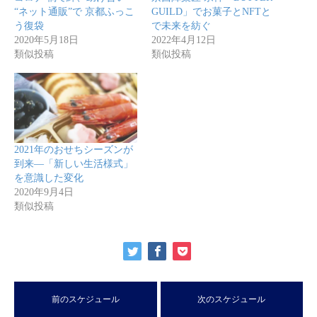
“ネット通販”で 京都ふっこ
GUILD」でお菓子とNFTと
う復袋
で未来を紡ぐ
2020年5月18日
2022年4月12日
類似投稿
類似投稿
2021年のおせちシーズンが
到来—「新しい生活様式」
を意識した変化
2020年9月4日
類似投稿
前のスケジュール
次のスケジュール