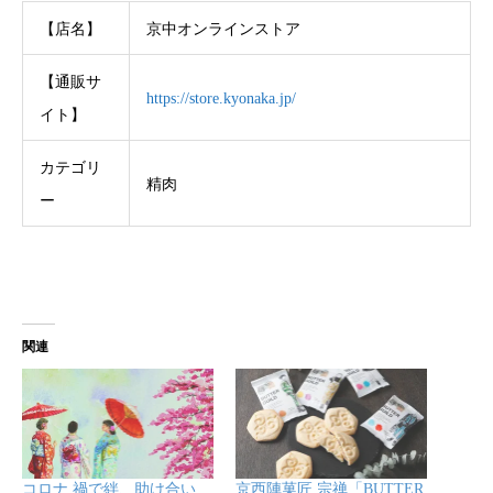
【店名】
京中オンラインストア
【通販サ
https://store.kyonaka.jp/
イト】
カテゴリ
精肉
ー
関連
コロナ 禍で絆、助け合い
京西陣菓匠 宗禅「BUTTER