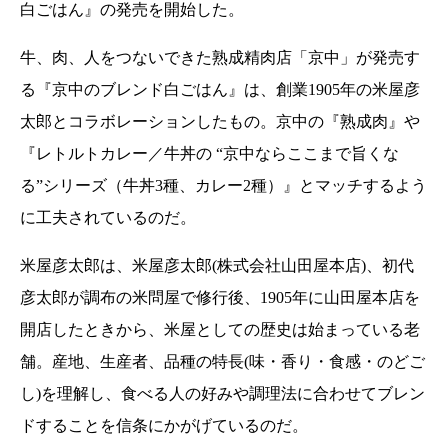
白ごはん』の発売を開始した。
牛、肉、人をつないできた熟成精肉店「京中」が発売す
る『京中のブレンド白ごはん』は、創業1905年の米屋彦
太郎とコラボレーションしたもの。京中の『熟成肉』や
『レトルトカレー／牛丼の “京中ならここまで旨くな
る”シリーズ（牛丼3種、カレー2種）』とマッチするよう
に工夫されているのだ。
米屋彦太郎は、米屋彦太郎(株式会社山田屋本店)、初代
彦太郎が調布の米問屋で修行後、1905年に山田屋本店を
開店したときから、米屋としての歴史は始まっている老
舗。産地、生産者、品種の特長(味・香り・食感・のどご
し)を理解し、食べる人の好みや調理法に合わせてブレン
ドすることを信条にかがげているのだ。