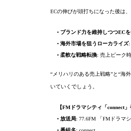
ECの伸びが頭打ちになった後は
•
ブランド力を維持しつつEC
•
海外市場を狙うローカライズ
•
柔軟な戦略転換
: 売上ピー
“メリハリのある売上戦略”と“海
いていくでしょう。
【FMドラマシティ「connect
•
放送局
: 77.6FM 「FMドラ
•
番組名
: connect