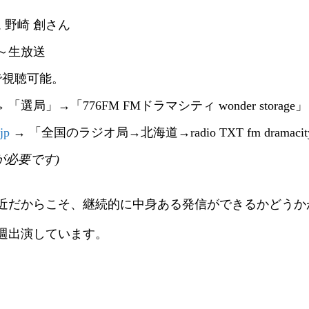
 野崎 創さん
0～生放送
で視聴可能。
 「選局」→「776FM FMドラマシティ wonder storage」
.jp
→ 「全国のラジオ局→北海道→radio TXT fm dramaci
ーが必要です)
近だからこそ、継続的に中身ある発信ができるかどうか
週出演しています。