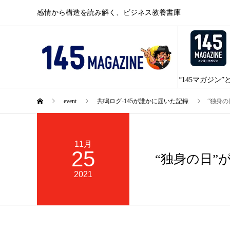
感情から構造を読み解く、ビジネス教養書庫
“145マガジン”
event
共鳴ログ-145が誰かに届いた記録
“独身
11月
25
“独身の日”
2021