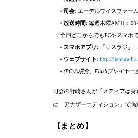
•
司会
: エーデルワイスファーム
•
放送時間
: 毎週木曜AM11：0
全国どこからでもPCやスマホ
•
スマホアプリ
: 「リスラジ」 →
•
ウェブサイト
:
http://listenradio
•
(PCの場合、Flashプレイヤ
司会の野崎さんが「メディアは身
は「アナザーエディション」で隔
【まとめ】